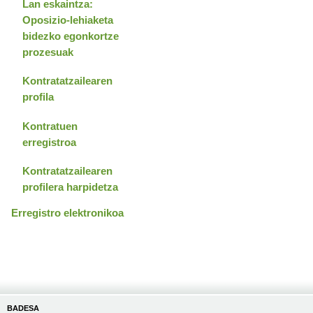
Lan eskaintza:
Oposizio-lehiaketa
bidezko egonkortze
prozesuak
Kontratatzailearen
profila
Kontratuen
erregistroa
Kontratatzailearen
profilera harpidetza
Erregistro elektronikoa
BADESA