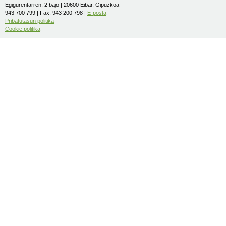
Egigurentarren, 2 bajo | 20600 Eibar, Gipuzkoa
943 700 799 | Fax: 943 200 798 |
E-posta
Pribatutasun politika
Cookie politika