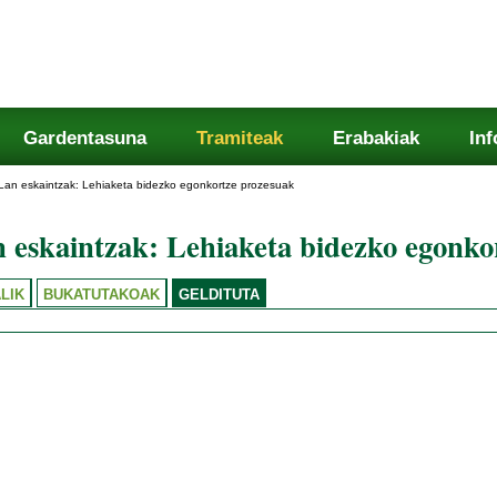
Gardentasuna
Tramiteak
Erabakiak
In
Lan eskaintzak: Lehiaketa bidezko egonkortze prozesuak
 eskaintzak: Lehiaketa bidezko egonko
LIK
BUKATUTAKOAK
GELDITUTA