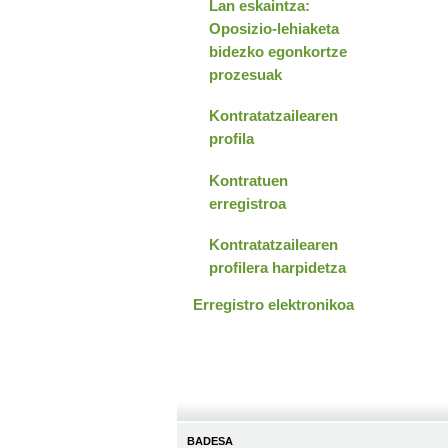
Lan eskaintza:
Oposizio-lehiaketa
bidezko egonkortze
prozesuak
Kontratatzailearen
profila
Kontratuen
erregistroa
Kontratatzailearen
profilera harpidetza
Erregistro elektronikoa
BADESA