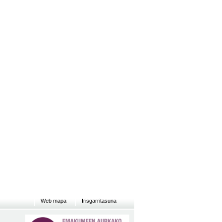
Web mapa
Irisgarritasuna