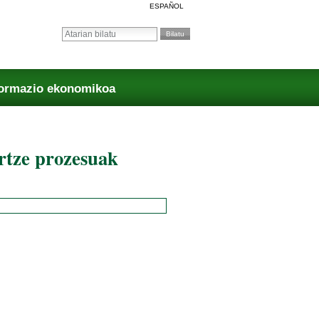
ESPAÑOL
Bilatu atarian
Bilaketa aurreratua…
formazio ekonomikoa
rtze prozesuak