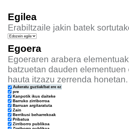
Egilea
Erabiltzaile jakin batek sortuta
Egoera
Egoeraren arabera elementuak b
batzuetan dauden elementuen e
hauta itzazu zerrenda honetan.
Aukeratu guztiak/bat ere ez
pre
Kanpotik ikus daiteke
Barruko zirriborroa
Barruan argitaratuta
Zain
Berrikusi beharrekoak
Pribatua
Zirriborro publikoa
Zirriborro publikoa