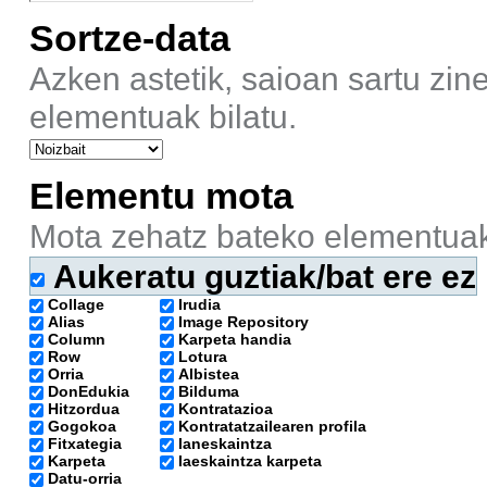
Sortze-data
Azken astetik, saioan sartu zine
elementuak bilatu.
Elementu mota
Mota zehatz bateko elementuak 
Aukeratu guztiak/bat ere ez
Collage
Irudia
Alias
Image Repository
Column
Karpeta handia
Row
Lotura
Orria
Albistea
DonEdukia
Bilduma
Hitzordua
Kontratazioa
Gogokoa
Kontratatzailearen profila
Fitxategia
laneskaintza
Karpeta
laeskaintza karpeta
Datu-orria