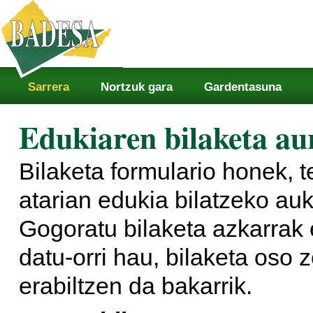
Atalak
Edukira
salto
egin
|
Salto
egin
nabigazioara
Sarrera
Nortzuk gara
Gardentasuna
Edukiaren bilaketa au
Bilaketa formulario honek, 
atarian edukia bilatzeko au
Gogoratu bilaketa azkarrak e
datu-orri hau, bilaketa oso
erabiltzen da bakarrik.