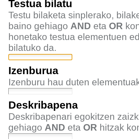
Testua bilatu
Testu bilaketa sinplerako, bila
baino gehiago
AND
eta
OR
kon
honetako testua elementuen ed
bilatuko da.
Izenburua
Izenburu hau duten elementuak 
Deskribapena
Deskribapenari egokitzen zaizki
gehiago
AND
eta
OR
hitzak kon