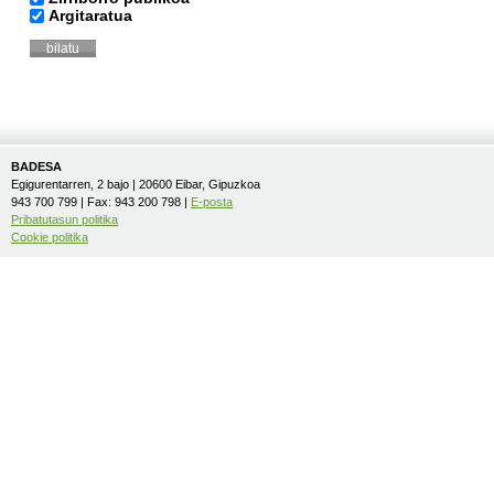
Argitaratua
BADESA
Egigurentarren, 2 bajo | 20600 Eibar, Gipuzkoa
943 700 799 | Fax: 943 200 798 |
E-posta
Pribatutasun politika
Cookie politika