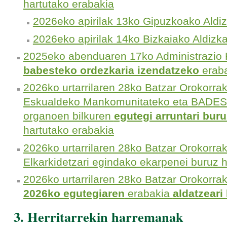
hartutako erabakia
2026eko apirilak 13ko Gipuzkoako Aldizk
2026eko apirilak 14ko Bizkaiako Aldizkar
2025eko abenduaren 17ko Administrazio 
babesteko ordezkaria izendatzeko
erab
2026ko urtarrilaren 28ko Batzar Orokorra
Eskualdeko Mankomunitateko eta BADES
organoen bilkuren
egutegi arruntari buru
hartutako erabakia
2026ko urtarrilaren 28ko Batzar Orokorra
Elkarkidetzari egindako ekarpenei buruz 
2026ko urtarrilaren 28ko Batzar Orokorra
2026ko egutegiaren
erabakia
aldatzeari
3. Herritarrekin harremanak