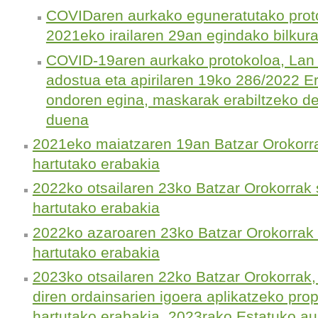
COVIDaren aurkako eguneratutako prot
2021eko irailaren 29an egindako bilkur
COVID-19aren aurkako protokoloa, La
adostua eta apirilaren 19ko 286/2022 Er
ondoren egina, maskarak erabiltzeko de
duena
2021eko maiatzaren 19an Batzar Orokorrak
hartutako erabakia
2022ko otsailaren 23ko Batzar Orokorrak s
hartutako erabakia
2022ko azaroaren 23ko Batzar Orokorrak s
hartutako erabakia
2023ko otsailaren 22ko Batzar Orokorrak,
diren ordainsarien igoera aplikatzeko pr
hartutako erabakia, 2023rako Estatuko au