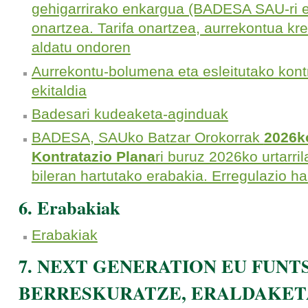
gehigarrirako enkargua (BADESA SAU-ri e
onartzea. Tarifa onartzea, aurrekontua kre
aldatu ondoren
Aurrekontu-bolumena eta esleitutako kon
ekitaldia
Badesari kudeaketa-aginduak
BADESA, SAUko Batzar Orokorrak
2026ko
Kontratazio Plana
ri buruz 2026ko urtarr
bileran hartutako erabakia. Erregulazio h
6. Erabakiak
Erabakiak
7. NEXT GENERATION EU FUNT
BERRESKURATZE, ERALDAKET