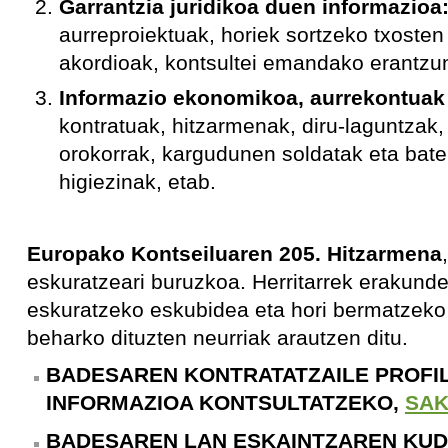
Garrantzia juridikoa duen informazioa
aurreproiektuak, horiek sortzeko txosten
akordioak, kontsultei emandako erantzun
Informazio ekonomikoa, aurrekontuak e
kontratuak, hitzarmenak, diru-laguntzak,
orokorrak, kargudunen soldatak eta bat
higiezinak, etab.
Europako Kontseiluaren 205. Hitzarmena
eskuratzeari buruzkoa. Herritarrek erakund
eskuratzeko eskubidea eta hori bermatzeko
beharko dituzten neurriak arautzen ditu.
BADESAREN KONTRATATZAILE PROF
INFORMAZIOA KONTSULTATZEKO,
SAK
BADESAREN LAN ESKAINTZAREN KU