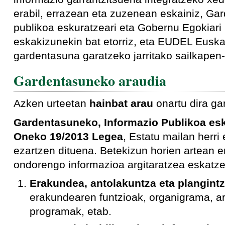
erabil, errazean eta zuzenean eskainiz, Gar
publikoa eskuratzeari eta Gobernu Egokiari
eskakizunekin bat etorriz, eta EUDEL Euska
gardentasuna garatzeko jarritako sailkapen-
Gardentasuneko araudia
Azken urteetan
hainbat arau
onartu dira
ga
Gardentasuneko, Informazio Publikoa es
Oneko 19/2013 Legea
, Estatu mailan herr
ezartzen dituena. Betekizun horien artean 
ondorengo informazioa argitaratzea eskatze
Erakundea, antolakuntza eta plangintz
erakundearen funtzioak, organigrama, a
programak, etab.