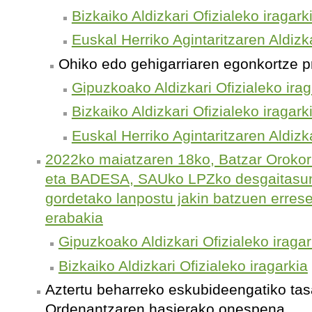
Bizkaiko Aldizkari Ofizialeko iragark
Euskal Herriko Agintaritzaren Aldizka
Ohiko edo gehigarriaren egonkortze p
Gipuzkoako Aldizkari Ofizialeko irag
Bizkaiko Aldizkari Ofizialeko iragark
Euskal Herriko Agintaritzaren Aldizka
2022ko maiatzaren 18ko, Batzar Oroko
eta BADESA, SAUko LPZko desgaitasun
gordetako lanpostu jakin batzuen errese
erabakia
Gipuzkoako Aldizkari Ofizialeko iragar
Bizkaiko Aldizkari Ofizialeko iragarkia
Aztertu beharreko eskubideengatiko tas
Ordenantzaren hasierako onespena