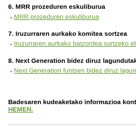
6. MRR prozeduren eskuliburua
MRR prozeduren eskuliburua
7. Iruzurraren aurkako komitea sortzea
Iruzurraren aurkako batzordea sortzeko 
8. Next Generation bidez diruz lagunduta
Next Generation funtsen bidez diruz lagu
Badesaren kudeaketako informazioa kont
HEMEN
.