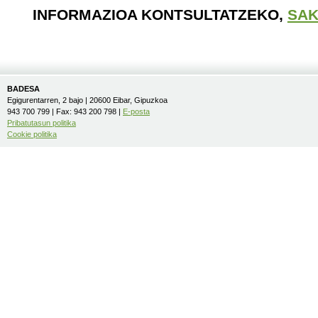
INFORMAZIOA KONTSULTATZEKO,
SAK
BADESA
Egigurentarren, 2 bajo | 20600 Eibar, Gipuzkoa
943 700 799 | Fax: 943 200 798 |
E-posta
Pribatutasun politika
Cookie politika