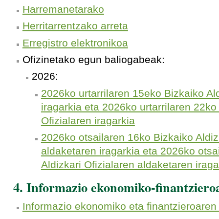
Harremanetarako
Herritarrentzako arreta
Erregistro elektronikoa
Ofizinetako egun baliogabeak:
2026:
2026ko urtarrilaren 15eko Bizkaiko Ald
iragarkia eta 2026ko urtarrilaren 22k
Ofizialaren iragarkia
2026ko otsailaren 16ko Bizkaiko Aldizk
aldaketaren iragarkia eta 2026ko ots
Aldizkari Ofizialaren aldaketaren iraga
4. Informazio ekonomiko-finantziero
Informazio ekonomiko eta finantzieroaren 