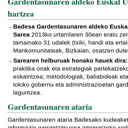
Gardentasunaren aldeko Euskal U
hartzea
Badesa Gardentasunaren aldeko Euskal
Sarea
2013ko urtarrilaren 30ean eratu zen
tamainako 31 udalek (txiki, handi eta ertai
Mankomunitateak, Bizkaian, osatzen dute
Sarearen helburuak honako hauek dira
praktika onak eta estrategiak partekatzek
eskaintzea; metodologiak, baliabideak et
tokiko gobernu eta administrazioetan gar
laguntzea.
Gardentasunaren ataria
Gardentasunaren ataria Badesako kudeaketa
informazio garrantzitsuena integratzeko xe