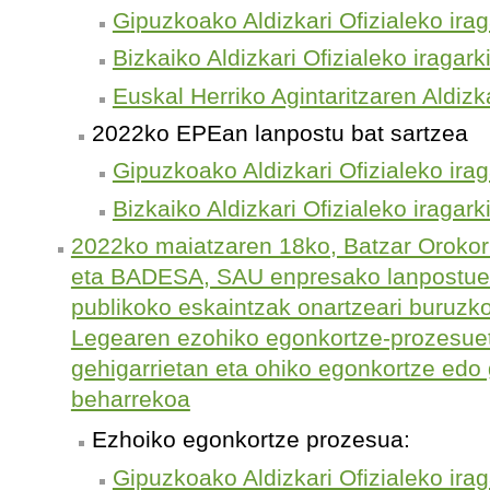
Gipuzkoako Aldizkari Ofizialeko irag
Bizkaiko Aldizkari Ofizialeko iragark
Euskal Herriko Agintaritzaren Aldizka
2022ko EPEan lanpostu bat sartzea
Gipuzkoako Aldizkari Ofizialeko irag
Bizkaiko Aldizkari Ofizialeko iragark
2022ko maiatzaren 18ko, Batzar Oroko
eta BADESA, SAU enpresako lanpostue
publikoko eskaintzak onartzeari buruzk
Legearen ezohiko egonkortze-prozesuet
gehigarrietan eta ohiko egonkortze edo 
beharrekoa
Ezhoiko egonkortze prozesua:
Gipuzkoako Aldizkari Ofizialeko irag