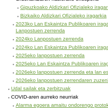
Gipuzkoako Aldizkari Ofizialeko iragar
Bizkaiko Aldizkari Ofizialeko iragarkia
2023ko Lan Eskaintza Publikoaren irag
Lanpostuen zerrenda
2024ko Lanpostuen zerrenda
2024ko Lan Eskaintza Publikoaren iraga
2025eko lanpostuen zerrenda
2025eko Lan Eskaintza Publikoaren ira
2026eko lanpostuen zerrenda eta lan es
2026eko lanpostuen zerrendaren zuzen
Udal sailak eta zerbitzuak
COVID-aren aurreko neurriak
Alarma egoera amaitu ondorengo proto