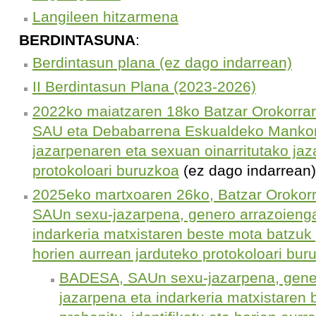
Langileen hitzarmena
BERDINTASUNA
:
Berdintasun plana (ez dago indarrean)
II Berdintasun Plana (2023-2026)
2022ko maiatzaren 18ko Batzar Orokorrar
SAU eta Debabarrena Eskualdeko Mankom
jazarpenaren eta sexuan oinarritutako ja
protokoloari buruzkoa
(ez dago indarrean)
2025eko martxoaren 26ko, Batzar Orokor
SAUn sexu-jazarpena, genero arrazoienga
indarkeria matxistaren beste mota batzuk p
horien aurrean jarduteko protokoloari bur
BADESA, SAUn sexu-jazarpena, gener
jazarpena eta indarkeria matxistaren