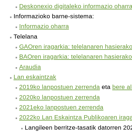
Deskonexio digitaleko informazio oharr
Informazioko barne-sistema:
Informazio oharra
Telelana
GAOren iragarkia: telelanaren hasierak
BAOren iragarkia: telelanaren hasierak
Araudia
Lan eskaintzak
2019ko lanpostuen zerrenda
eta
bere a
2020ko lanpostuen zerrenda
2021eko lanpostuen zerrenda
2022ko Lan Eskaintza Publikoaren iraga
Langileen berritze-tasatik datorren 