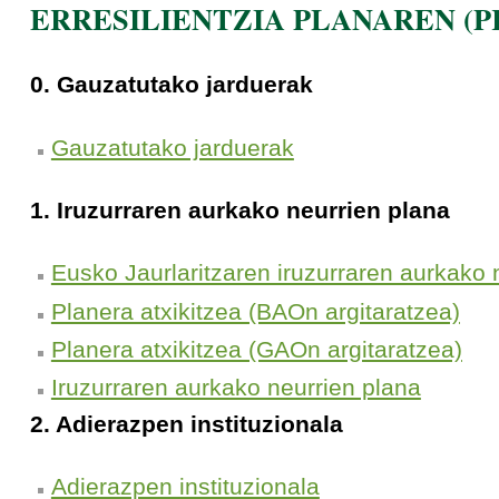
ERRESILIENTZIA PLANAREN (P
0. Gauzatutako jarduerak
Gauzatutako jarduerak
1. Iruzurraren aurkako neurrien plana
Eusko Jaurlaritzaren iruzurraren aurkako n
Planera atxikitzea (BAOn argitaratzea)
Planera atxikitzea (GAOn argitaratzea)
Iruzurraren aurkako neurrien plana
2. Adierazpen instituzionala
Adierazpen instituzionala