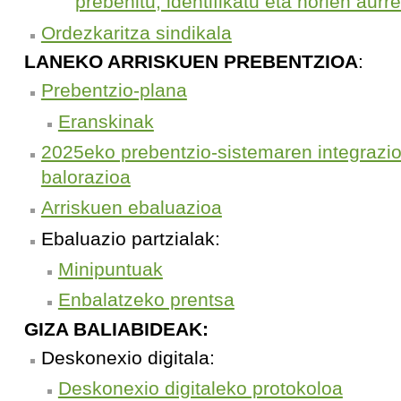
prebenitu, identifikatu eta horien aur
Ordezkaritza sindikala
LANEKO ARRISKUEN PREBENTZIOA
:
Prebentzio-plana
Eranskinak
2025eko prebentzio-sistemaren integrazi
balorazioa
Arriskuen ebaluazioa
Ebaluazio partzialak:
Minipuntuak
Enbalatzeko prentsa
GIZA BALIABIDEAK:
Deskonexio digitala:
Deskonexio digitaleko protokoloa