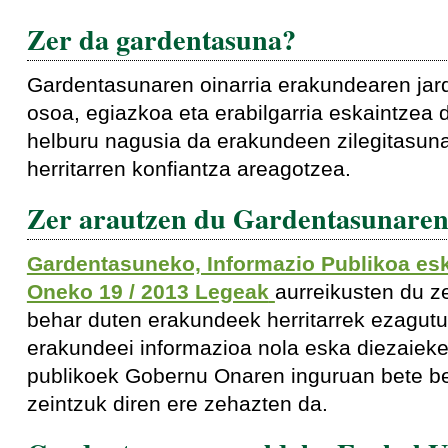
Zer da gardentasuna?
Gardentasunaren oinarria erakundearen jard
osoa, egiazkoa eta erabilgarria eskaintzea
helburu nagusia da erakundeen zilegitasun
herritarren konfiantza areagotzea.
Zer arautzen du Gardentasunare
Gardentasuneko, Informazio Publikoa es
Oneko 19 / 2013 Legeak
aurreikusten du ze
behar duten erakundeek herritarrek ezagutu 
erakundeei informazioa nola eska diezaieke
publikoek Gobernu Onaren inguruan bete be
zeintzuk diren ere zehazten da.