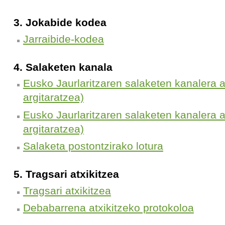
3. Jokabide kodea
Jarraibide-kodea
4. Salaketen kanala
Eusko Jaurlaritzaren salaketen kanalera 
argitaratzea)
Eusko Jaurlaritzaren salaketen kanalera 
argitaratzea)
Salaketa postontzirako lotura
5. Tragsari atxikitzea
Tragsari atxikitzea
Debabarrena atxikitzeko protokoloa