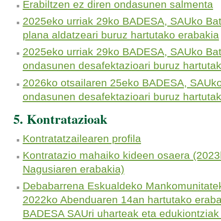
Erabiltzen ez diren ondasunen salmenta
2025eko urriak 29ko BADESA, SAUko Batza
plana aldatzeari buruz hartutako erabakia
2025eko urriak 29ko BADESA, SAUko Bat
ondasunen desafektazioari buruz hartuta
2026ko otsailaren 25eko BADESA, SAUko 
ondasunen desafektazioari buruz hartuta
5. Kontratazioak
Kontratatzailearen profila
Kontratazio mahaiko kideen osaera (2023k
Nagusiaren erabakia)
Debabarrena Eskualdeko Mankomunitatek
2022ko Abenduaren 14an hartutako eraba
BADESA SAUri uharteak eta edukiontziak 