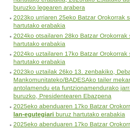
buruzko legearen arabera
2023ko urriaren 25eko Batzar Orokorrak s
hartutako erabakia
2024ko otsailaren 28ko Batzar Orokorrak s
hartutako erabakia
2024ko uztailaren 17ko Batzar Orokorrak s
hartutako erabakia
2023ko uztailak 26ko 13. zenbakiko, Deb
Mankomunitateko/BADESAko tailer mekani
antolamendu eta funtzionamendurako jarra
buruzko, Presidentearen Ebazpena
2025eko abenduaren 17ko Batzar Orokor
lan-egutegiari
buruz hartutako erabakia
2025eko abenduaren 17ko Batzar Orokorra