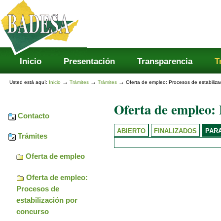
Secciones
Cambiar
a
contenido.
|
Saltar
a
navegación
Inicio
Presentación
Transparencia
T
→
→
→
Usted está aquí:
Inicio
Trámites
Trámites
Oferta de empleo: Procesos de estabiliza
Oferta de empleo: 
Contacto
ABIERTO
FINALIZADOS
PAR
Trámites
Oferta de empleo
Oferta de empleo:
Procesos de
estabilización por
concurso