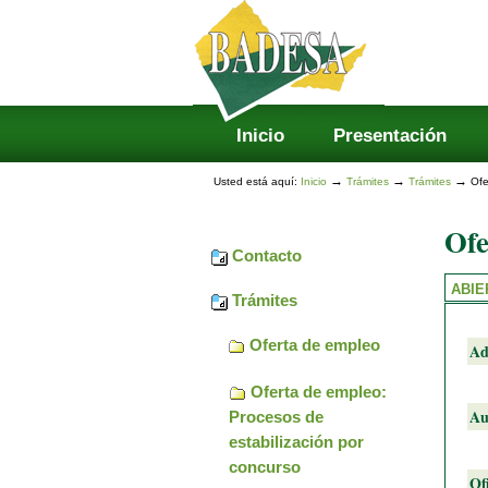
Secciones
Cambiar
a
contenido.
|
Saltar
a
navegación
Inicio
Presentación
→
→
→
Usted está aquí:
Inicio
Trámites
Trámites
Ofe
Ofe
Contacto
ABIE
Trámites
Oferta de empleo
Ad
Oferta de empleo:
Au
Procesos de
estabilización por
concurso
Of