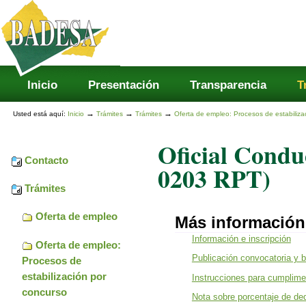
Secciones
Cambiar
a
contenido.
|
Saltar
a
navegación
Inicio
Presentación
Transparencia
T
→
→
→
Usted está aquí:
Inicio
Trámites
Trámites
Oferta de empleo: Procesos de estabiliza
Oficial Condu
Contacto
0203 RPT)
Trámites
Oferta de empleo
Más información
Información e inscripción
Oferta de empleo:
Publicación convocatoria y 
Procesos de
estabilización por
Instrucciones para cumplimen
concurso
Nota sobre porcentaje de de