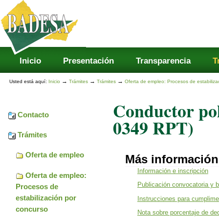
Secciones
Cambiar
a
contenido.
|
Saltar
a
navegación
Inicio
Presentación
Transparencia
T
→
→
→
Usted está aquí:
Inicio
Trámites
Trámites
Oferta de empleo: Procesos de estabiliza
Conductor pol
Contacto
0349 RPT)
Trámites
Oferta de empleo
Más información
Información e inscripción
Oferta de empleo:
Publicación convocatoria y 
Procesos de
estabilización por
Instrucciones para cumplimen
concurso
Nota sobre porcentaje de de