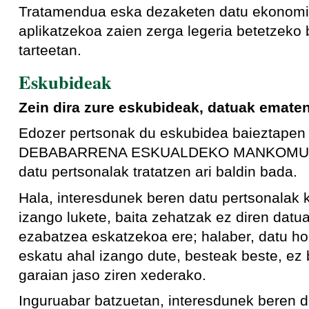
Tratamendua eska dezaketen datu ekonomik
aplikatzekoa zaien zerga legeria betetzek
tarteetan.
Eskubideak
Zein dira zure eskubideak, datuak emate
Edozer pertsonak du eskubidea baieztapen b
DEBABARRENA ESKUALDEKO MANKOMUNIT
datu pertsonalak tratatzen ari baldin bada.
Hala, interesdunek beren datu pertsonalak 
izango lukete, baita zehatzak ez diren dat
ezabatzea eskatzekoa ere; halaber, datu ho
eskatu ahal izango dute, besteak beste, ez
garaian jaso ziren xederako.
Inguruabar batzuetan, interesdunek beren 