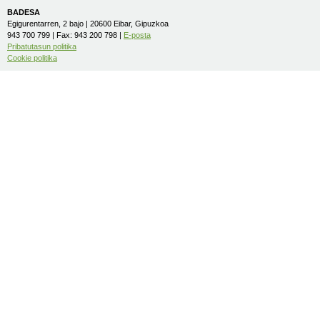
BADESA
Egigurentarren, 2 bajo | 20600 Eibar, Gipuzkoa
943 700 799 | Fax: 943 200 798 |
E-posta
Pribatutasun politika
Cookie politika