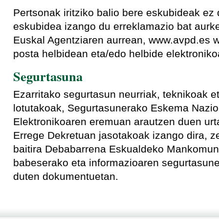
Pertsonak iritziko balio bere eskubideak ez 
eskubidea izango du erreklamazio bat aur
Euskal Agentziaren aurrean, www.avpd.es 
posta helbidean eta/edo helbide elektroniko
Segurtasuna
Ezarritako segurtasun neurriak, teknikoak e
lotutakoak, Segurtasunerako Eskema Nazio
Elektronikoaren eremuan arautzen duen urta
Errege Dekretuan jasotakoak izango dira, ze
baitira Debabarrena Eskualdeko Mankomuni
babeserako eta informazioaren segurtasuner
duten dokumentuetan.