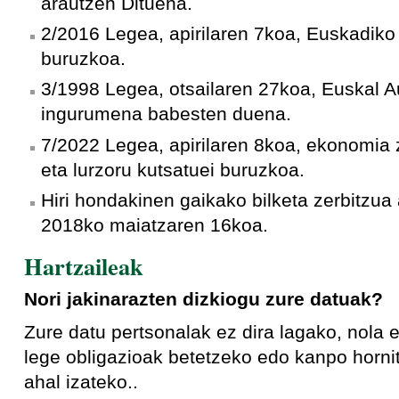
arautzen Dituena.
2/2016 Legea, apirilaren 7koa, Euskadiko
buruzkoa.
3/1998 Legea, otsailaren 27koa, Euskal 
ingurumena babesten duena.
7/2022 Legea, apirilaren 8koa, ekonomia 
eta lurzoru kutsatuei buruzkoa.
Hiri hondakinen gaikako bilketa zerbitzua
2018ko maiatzaren 16koa.
Hartzaileak
Nori jakinarazten dizkiogu zure datuak?
Zure datu pertsonalak ez dira lagako, nola
lege obligazioak betetzeko edo kanpo horni
ahal izateko..