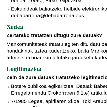
behea, 20060, Eibar, Gipuzkoa
Eskubideak baliatzeko helbide elektroniko
debabarrena@debabarrena.eus.
Xedea
Zertarako tratatzen ditugu zure datuak?
Mankomunitateak tratatu egiten ditu datu p
hondakinak uztea kudeatzeko, baita Manko
administrazioarekin lotutako jarduketa kude
Legitimazioa
Zein da zure datuak tratatzeko legitimazi
Botere publikoa egikaritzea: Datuak Bab
Erregelamendu Orokorraren 6.1.e) artikul
7/1985 Legea, apirilaren 2koa, Toki Araub