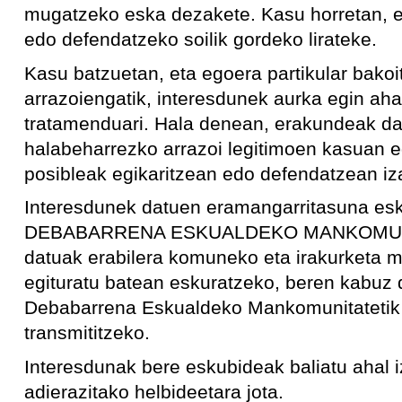
mugatzeko eska dezakete. Kasu horretan, e
edo defendatzeko soilik gordeko lirateke.
Kasu batzuetan, eta egoera partikular bakoi
arrazoiengatik, interesdunek aurka egin aha
tratamenduari. Hala denean, erakundeak datu
halabeharrezko arrazoi legitimoen kasuan 
posibleak egikaritzean edo defendatzean iz
Interesdunek datuen eramangarritasuna esk
DEBABARRENA ESKUALDEKO MANKOMUNIT
datuak erabilera komuneko eta irakurketa 
egituratu batean eskuratzeko, beren kabuz
Debabarrena Eskualdeko Mankomunitatetik 
transmititzeko.
Interesdunak bere eskubideak baliatu ahal i
adierazitako helbideetara jota.