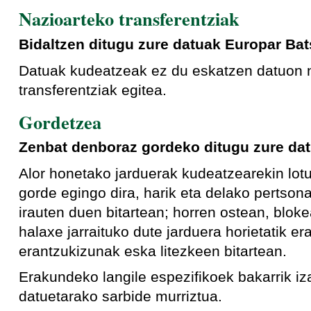
Nazioarteko transferentziak
Bidaltzen ditugu zure datuak Europar Ba
Datuak kudeatzeak ez du eskatzen datuon 
transferentziak egitea.
Gordetzea
Zenbat denboraz gordeko ditugu zure da
Alor honetako jarduerak kudeatzearekin lot
gorde egingo dira, harik eta delako pertsona
irauten duen bitartean; horren ostean, bloke
halaxe jarraituko dute jarduera horietatik era
erantzukizunak eska litezkeen bitartean.
Erakundeko langile espezifikoek bakarrik i
datuetarako sarbide murriztua.