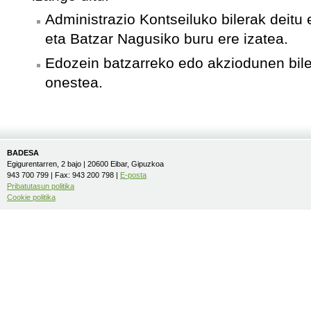
Administrazio Kontseiluko bilerak deitu 
eta Batzar Nagusiko buru ere izatea.
Edozein batzarreko edo akziodunen biler
onestea.
BADESA
Egigurentarren, 2 bajo | 20600 Eibar, Gipuzkoa
943 700 799 | Fax: 943 200 798 |
E-posta
Pribatutasun politika
Cookie politika