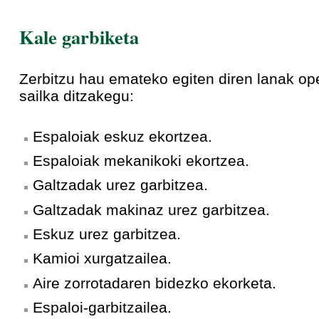
Kale garbiketa
Zerbitzu hau emateko egiten diren lanak o
sailka ditzakegu:
Espaloiak eskuz ekortzea.
Espaloiak mekanikoki ekortzea.
Galtzadak urez garbitzea.
Galtzadak makinaz urez garbitzea.
Eskuz urez garbitzea.
Kamioi xurgatzailea.
Aire zorrotadaren bidezko ekorketa.
Espaloi-garbitzailea.