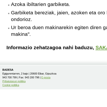
Azoka ibiltarien garbiketa.
Garbiketa bereziak, jaien, azoken eta oro 
ondorioz.
Ur beroa duen makinarekin egiten diren g
makina".
Informazio zehatzagoa nahi baduzu,
SAK
BADESA
Egigurentarren, 2 bajo | 20600 Eibar, Gipuzkoa
943 700 799 | Fax: 943 200 798 |
E-posta
Pribatutasun politika
Cookie politika