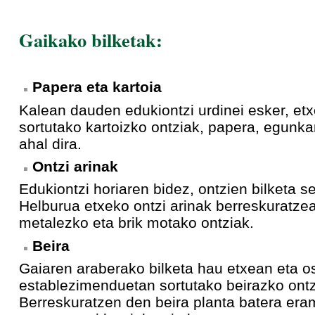
Gaikako bilketak:
Papera eta kartoia
Kalean dauden edukiontzi urdinei esker, et
sortutako kartoizko ontziak, papera, egunka
ahal dira.
Ontzi arinak
Edukiontzi horiaren bidez, ontzien bilketa s
Helburua etxeko ontzi arinak berreskuratzea
metalezko eta brik motako ontziak.
Beira
Gaiaren araberako bilketa hau etxean eta os
establezimenduetan sortutako beirazko ont
Berreskuratzen den beira planta batera era