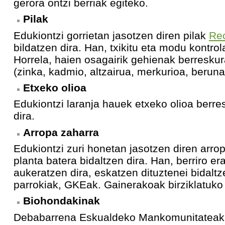
gerora ontzi berriak egiteko.
Pilak
Edukiontzi gorrietan jasotzen diren pilak
Rec
bildatzen dira. Han, txikitu eta modu kontrol
Horrela, haien osagairik gehienak berreskura
(zinka, kadmio, altzairua, merkurioa, beruna, 
Etxeko olioa
Edukiontzi laranja hauek etxeko olioa berres
dira.
Arropa zaharra
Edukiontzi zuri honetan jasotzen diren arr
planta batera bidaltzen dira. Han, berriro era
aukeratzen dira, eskatzen dituztenei bidaltz
parrokiak, GKEak. Gainerakoak birziklatuko 
Biohondakinak
Debabarrena Eskualdeko Mankomunitateak 