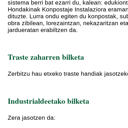
sistema berri bat ezarri du, kalean: edukiont
Hondakinak Konpostaje Instalaziora eraman
dituzte. Lurra ondu egiten du konpostak, sub
obra zibilean, lorezaintzan, nekazaritzan et
jardueratan erabiltzen da.
Traste zaharren bilketa
Zerbitzu hau etxeko traste handiak jasotzek
Industrialdeetako bilketa
Zera jasotzen da: