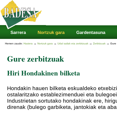
Atalak
Edukira
salto
egin
|
Salto
egin
nabigazioara
Sarrera
Nortzuk gara
Gardentasuna
→
→
→
→
Hemen zaude:
Hasiera
Nortzuk gara
Udal sailak eta zerbitzuak
Zerbitzuak
Gure 
Gure zerbitzuak
Hiri Hondakinen bilketa
Hondakin hauen bilketa eskualdeko etxebizit
ostalaritzako establezimenduei eta bulegoe
Industrietan sortutako hondakinak ere, hiri
direnak (bulego garbiketa, jantokiak eta abar)