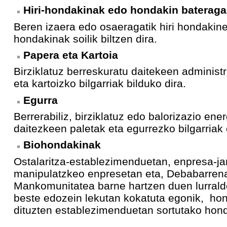
Hiri-hondakinak edo hondakin bateraga
Beren izaera edo osaeragatik hiri hondakine
hondakinak soilik biltzen dira.
Papera eta Kartoia
Birziklatuz berreskuratu daitekeen administ
eta kartoizko bilgarriak bilduko dira.
Egurra
Berrerabiliz, birziklatuz edo balorizazio ene
daitezkeen paletak eta egurrezko bilgarriak 
Biohondakinak
Ostalaritza-establezimenduetan, enpresa-jan
manipulatzkeo enpresetan eta, Debabarren
Mankomunitatea barne hartzen duen lurrald
beste edozein lekutan kokatuta egonik, ho
dituzten establezimenduetan sortutako hond