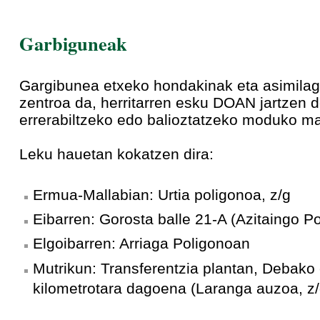
Garbiguneak
Gargibunea etxeko hondakinak eta asimilaga
zentroa da, herritarren esku DOAN jartzen d
errerabiltzeko edo balioztatzeko moduko mat
Leku hauetan kokatzen dira:
Ermua-Mallabian: Urtia poligonoa, z/g
Eibarren: Gorosta balle 21-A (Azitaingo P
Elgoibarren: Arriaga Poligonoan
Mutrikun: Transferentzia plantan, Debako 
kilometrotara dagoena (Laranga auzoa, z/