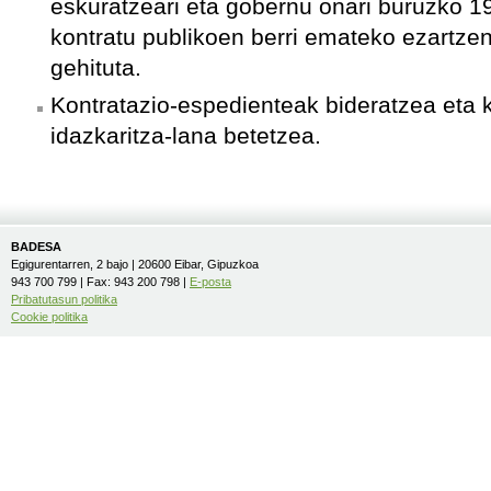
eskuratzeari eta gobernu onari buruzko 19
kontratu publikoen berri emateko ezartze
gehituta.
Kontratazio-espedienteak bideratzea eta 
idazkaritza-lana betetzea.
BADESA
Egigurentarren, 2 bajo | 20600 Eibar, Gipuzkoa
943 700 799 | Fax: 943 200 798 |
E-posta
Pribatutasun politika
Cookie politika