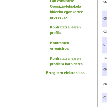
Lan eskaintza:
Oposizio-lehiaketa
bidezko egonkortze
prozesuak
Kontratatzailearen
profila
Kontratuen
erregistroa
Kontratatzailearen
profilera harpidetza
Erregistro elektronikoa