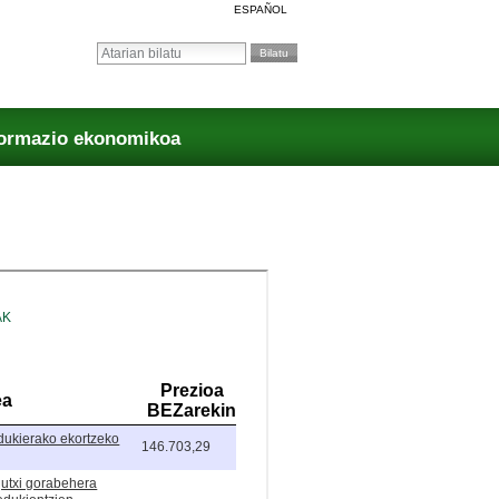
ESPAÑOL
Bilatu atarian
Bilaketa aurreratua…
formazio ekonomikoa