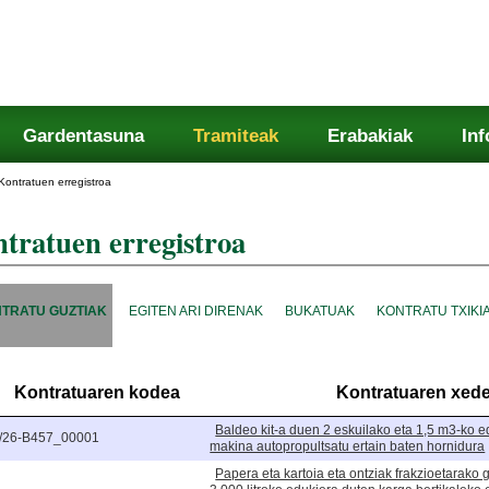
Gardentasuna
Tramiteak
Erabakiak
In
Kontratuen erregistroa
tratuen erregistroa