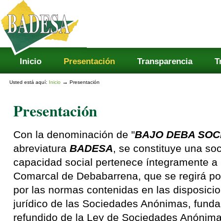
Secciones
Cambiar
a
contenido.
|
Saltar
a
navegación
Inicio
Presentación
Transparencia
T
→
Usted está aquí:
Inicio
Presentación
Presentación
Con la denominación de "
BAJO DEBA SOC
abreviatura
BADESA
, se constituye una s
capacidad social pertenece íntegramente 
Comarcal de Debabarrena, que se regirá por
por las normas contenidas en las disposici
jurídico de las Sociedades Anónimas, funda
refundido de la Ley de Sociedades Anónima