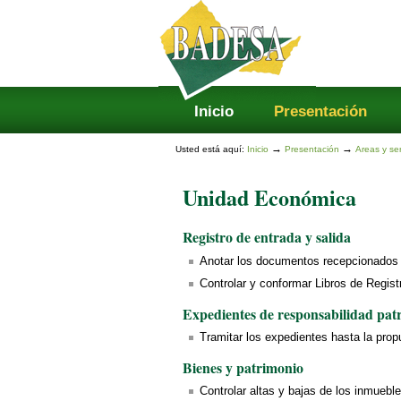
Secciones
Cambiar
a
contenido.
|
Saltar
a
navegación
Inicio
Presentación
→
→
Usted está aquí:
Inicio
Presentación
Areas y ser
Unidad Económica
Registro de entrada y salida
Anotar los documentos recepcionados d
Controlar y conformar Libros de Regist
Expedientes de responsabilidad pat
Tramitar los expedientes hasta la prop
Bienes y patrimonio
Controlar altas y bajas de los inmueble