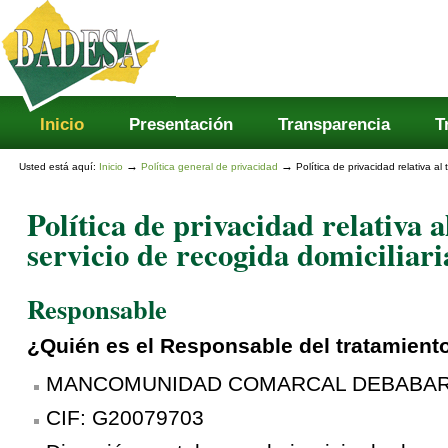
Secciones
Cambiar
a
contenido.
|
Saltar
a
navegación
Inicio
Presentación
Transparencia
T
→
→
Usted está aquí:
Inicio
Política general de privacidad
Política de privacidad relativa al
Política de privacidad relativa 
servicio de recogida domiciliari
Responsable
¿Quién es el Responsable del tratamient
MANCOMUNIDAD COMARCAL DEBABA
CIF: G20079703