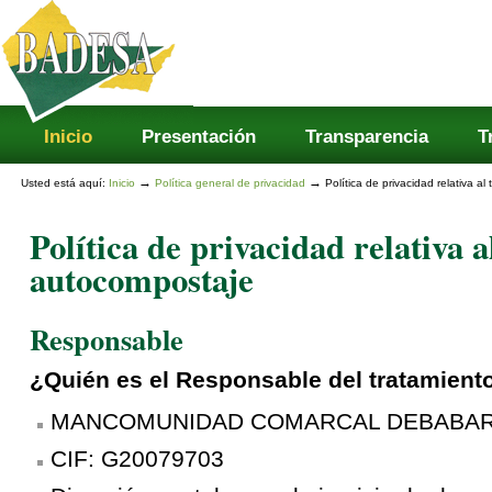
Secciones
Cambiar
a
contenido.
|
Saltar
a
navegación
Inicio
Presentación
Transparencia
T
→
→
Usted está aquí:
Inicio
Política general de privacidad
Política de privacidad relativa a
Política de privacidad relativa 
autocompostaje
Responsable
¿Quién es el Responsable del tratamient
MANCOMUNIDAD COMARCAL DEBABA
CIF: G20079703