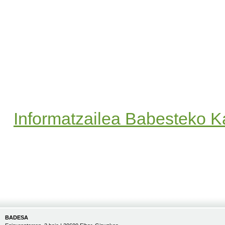
Informatzailea Babesteko K
BADESA