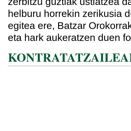
zerbitzu guztiak ustiatzea 
helburu horrekin zerikusia 
egitea ere, Batzar Orokorr
eta hark aukeratzen duen fo
KONTRATATZAILEA