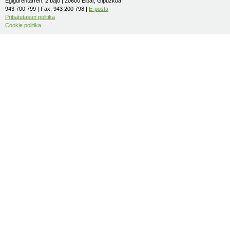
Egigurentarren, 2 bajo | 20600 Eibar, Gipuzkoa
943 700 799 | Fax: 943 200 798 |
E-posta
Pribatutasun politika
Cookie politika