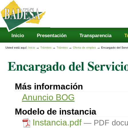
Secciones
Cambiar
a
contenido.
|
Saltar
a
navegación
Inicio
Presentación
Transparencia
T
→
→
→
→
Usted está aquí:
Inicio
Trámites
Trámites
Oferta de empleo
Encargado del Serv
Encargado del Servici
Más información
Anuncio BOG
Modelo de instancia
Instancia.pdf
— PDF docu