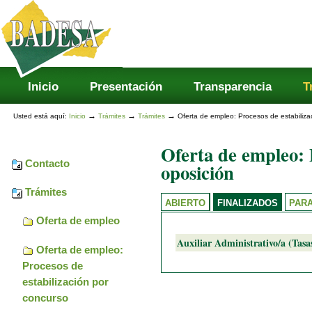
Secciones
Cambiar
a
contenido.
|
Saltar
a
navegación
Inicio
Presentación
Transparencia
T
→
→
→
Usted está aquí:
Inicio
Trámites
Trámites
Oferta de empleo: Procesos de estabiliza
Oferta de empleo: 
Contacto
oposición
Trámites
ABIERTO
FINALIZADOS
PAR
Oferta de empleo
Auxiliar Administrativo/a (Tas
Oferta de empleo:
Procesos de
estabilización por
concurso