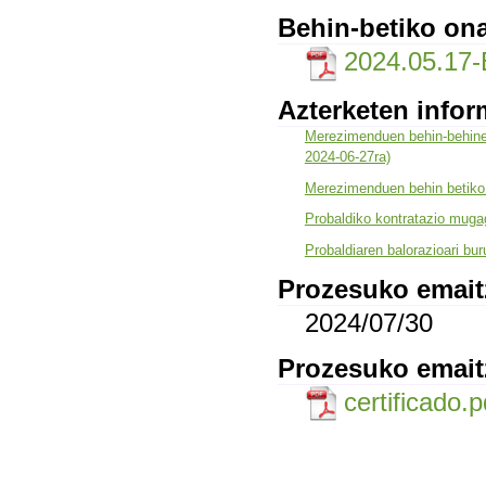
Behin-betiko ona
2024.05.17
Azterketen infor
Merezimenduen behin-behinek
2024-06-27ra)
Merezimenduen behin betiko 
Probaldiko kontratazio muga
Probaldiaren balorazioari bu
Prozesuko emaitz
2024/07/30
Prozesuko emait
certificado.