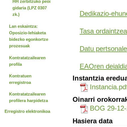
HH zerbitzuko peoi
gidaria (LPZ 0307
Dedikazio-ehun
zk.)
Lan eskaintza:
Tasa ordaintzea
Oposizio-lehiaketa
bidezko egonkortze
prozesuak
Datu pertsonale
Kontratatzailearen
profila
EAOren deialdia
Kontratuen
Instantzia eredu
erregistroa
Instancia.pd
Kontratatzailearen
Oinarri orokorra
profilera harpidetza
BOG 29-12-
Erregistro elektronikoa
Hasiera data