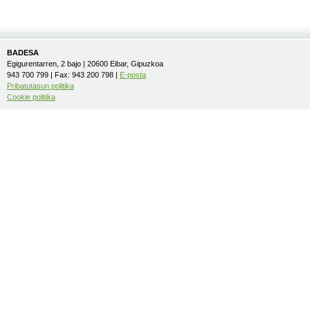
BADESA
Egigurentarren, 2 bajo | 20600 Eibar, Gipuzkoa
943 700 799 | Fax: 943 200 798 |
E-posta
Pribatutasun politika
Cookie politika