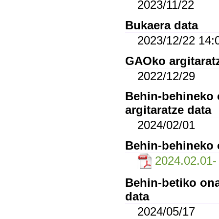
2023/11/22
Bukaera data
2023/12/22 14:
GAOko argitarat
2022/12/29
Behin-behineko o
argitaratze data
2024/02/01
Behin-behineko o
2024.02.01- l
Behin-betiko ona
data
2024/05/17