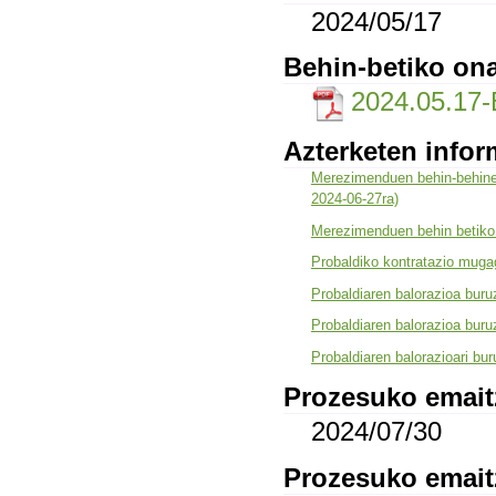
2024/05/17
Behin-betiko ona
2024.05.17
Azterketen infor
Merezimenduen behin-behinek
2024-06-27ra)
Merezimenduen behin betiko 
Probaldiko kontratazio muga
Probaldiaren balorazioa buru
Probaldiaren balorazioa buru
Probaldiaren balorazioari bu
Prozesuko emaitz
2024/07/30
Prozesuko emait