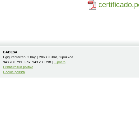
certificado.
BADESA
Egigurentarren, 2 bajo | 20600 Eibar, Gipuzkoa
943 700 799 | Fax: 943 200 798 |
E-posta
Pribatutasun politika
Cookie politika