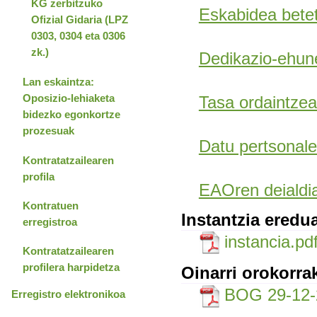
KG zerbitzuko
Eskabidea betet
Ofizial Gidaria (LPZ
0303, 0304 eta 0306
zk.)
Dedikazio-ehun
Lan eskaintza:
Oposizio-lehiaketa
Tasa ordaintzea
bidezko egonkortze
prozesuak
Datu pertsonale
Kontratatzailearen
profila
EAOren deialdia
Kontratuen
Instantzia eredu
erregistroa
instancia.pd
Kontratatzailearen
profilera harpidetza
Oinarri orokorra
BOG 29-12-
Erregistro elektronikoa