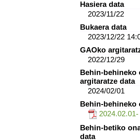
Hasiera data
2023/11/22
Bukaera data
2023/12/22 14:
GAOko argitarat
2022/12/29
Behin-behineko o
argitaratze data
2024/02/01
Behin-behineko o
2024.02.01- l
Behin-betiko ona
data