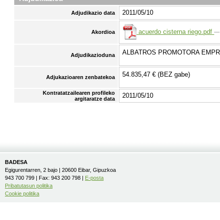
2011/05/10
Adjudikazio data
acuerdo cisterna riego.pdf
—
Akordioa
ALBATROS PROMOTORA EMPRE
Adjudikazioduna
54.835,47 € (BEZ gabe)
Adjukazioaren zenbatekoa
Kontratatzailearen profileko
2011/05/10
argitaratze data
BADESA
Egigurentarren, 2 bajo | 20600 Eibar, Gipuzkoa
943 700 799 | Fax: 943 200 798 |
E-posta
Pribatutasun politika
Cookie politika