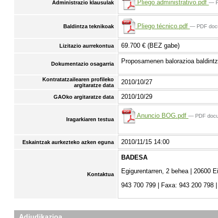
Pliego administrativo.pdf
— P
Administrazio klausulak
Pliego técnico.pdf
— PDF doc
Baldintza teknikoak
69.700 € (BEZ gabe)
Lizitazio aurrekontua
Proposamenen balorazioa baldintz
Dokumentazio osagarria
Kontratatzailearen profileko
2010/10/27
argitaratze data
2010/10/29
GAOko argitaratze data
Anuncio BOG.pdf
— PDF docu
Iragarkiaren testua
2010/11/15 14:00
Eskaintzak aurkezteko azken eguna
BADESA
Egigurentarren, 2 behea | 20600 E
Kontaktua
943 700 799 | Faxa: 943 200 798 
Adjudikazioa