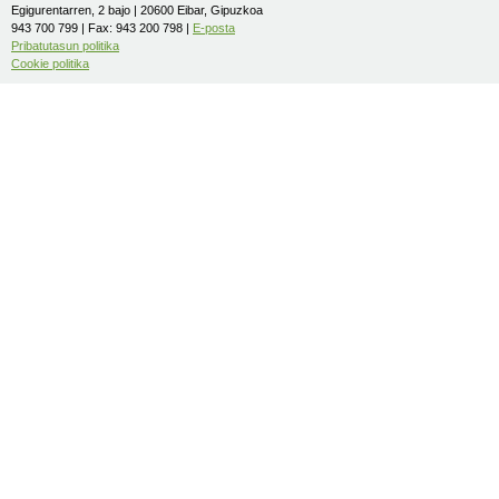
Egigurentarren, 2 bajo | 20600 Eibar, Gipuzkoa
943 700 799 | Fax: 943 200 798 |
E-posta
Pribatutasun politika
Cookie politika