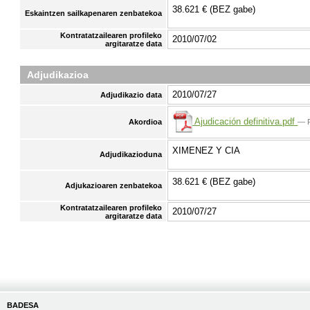
38.621 € (BEZ gabe)
Eskaintzen sailkapenaren zenbatekoa
Kontratatzailearen profileko
2010/07/02
argitaratze data
Adjudikazioa
2010/07/27
Adjudikazio data
Ajudicación definitiva.pdf
— P
Akordioa
XIMENEZ Y CIA
Adjudikazioduna
38.621 € (BEZ gabe)
Adjukazioaren zenbatekoa
Kontratatzailearen profileko
2010/07/27
argitaratze data
BADESA