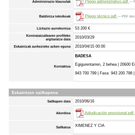
Pliego administrativo.pdf
— P
Administrazio klausulak
Pliego técnico.pdf
— PDF doc
Baldintza teknikoak
53.200 €
Lizitazio aurrekontua
Kontratatzailearen profileko
2010/03/29
argitaratze data
2010/04/15 00:00
Eskaintzak aurkezteko azken eguna
BADESA
Egigurentarren, 2 behea | 20600 E
Kontaktua
943 700 799 | Faxa: 943 200 798 
Eskaintzen sailkapena
2010/06/16
Sailkapen data
Adjudicación provisional.pdf
Akordioa
XIMENEZ Y CIA
Sailkatua