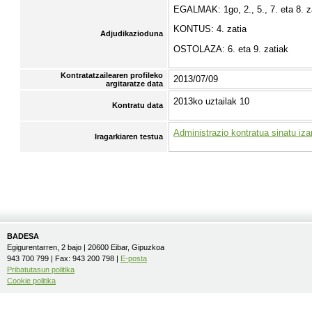
EGALMAK: 1go, 2., 5., 7. eta 8. z
KONTUS: 4. zatia
Adjudikazioduna
OSTOLAZA: 6. eta 9. zatiak
Kontratatzailearen profileko
2013/07/09
argitaratze data
2013ko uztailak 10
Kontratu data
Administrazio kontratua sinatu iza
Iragarkiaren testua
BADESA
Egigurentarren, 2 bajo | 20600 Eibar, Gipuzkoa
943 700 799 | Fax: 943 200 798 |
E-posta
Pribatutasun politika
Cookie politika