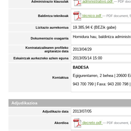
administrativo.pdf
— PDF doc
Administrazio klausulak
técnico.pdf
— PDF document, 
Baldintza teknikoak
19.385,94 € (BEZik gabe)
Lizitazio aurrekontua
Hornidura hau, baldintza administr
Dokumentazio osagarria
Kontratatzailearen profileko
2013/04/29
argitaratze data
2013/05/14 15:00
Eskaintzak aurkezteko azken eguna
BADESA
Egigurentarren, 2 behea | 20600 E
Kontaktua
943 700 799 | Faxa: 943 200 798 
Adjudikazioa
2013/07/05
Adjudikazio data
decreto.pdf
— PDF document, 
Akordioa