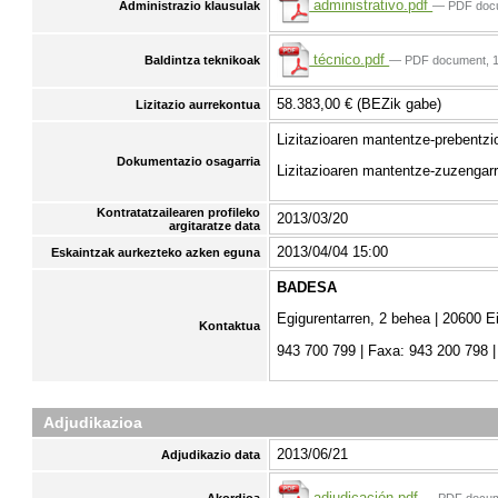
administrativo.pdf
— PDF doc
Administrazio klausulak
técnico.pdf
— PDF document, 
Baldintza teknikoak
58.383,00 € (BEZik gabe)
Lizitazio aurrekontua
Lizitazioaren mantentze-prebentz
Dokumentazio osagarria
Lizitazioaren mantentze-zuzengar
Kontratatzailearen profileko
2013/03/20
argitaratze data
2013/04/04 15:00
Eskaintzak aurkezteko azken eguna
BADESA
Egigurentarren, 2 behea | 20600 E
Kontaktua
943 700 799 | Faxa: 943 200 798 
Adjudikazioa
2013/06/21
Adjudikazio data
adjudicación.pdf
— PDF docum
Akordioa