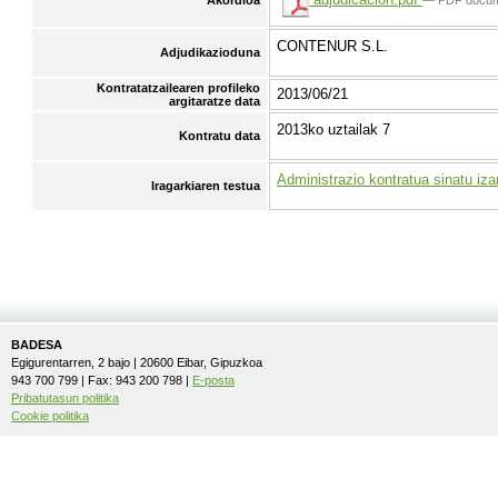
CONTENUR S.L.
Adjudikazioduna
Kontratatzailearen profileko
2013/06/21
argitaratze data
2013ko uztailak 7
Kontratu data
Administrazio kontratua sinatu iza
Iragarkiaren testua
BADESA
Egigurentarren, 2 bajo | 20600 Eibar, Gipuzkoa
943 700 799 | Fax: 943 200 798 |
E-posta
Pribatutasun politika
Cookie politika