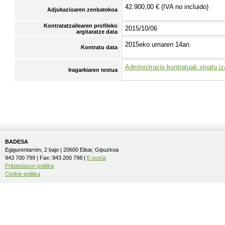
42.900,00 € (IVA no incluido)
Adjukazioaren zenbatekoa
Kontratatzailearen profileko
2015/10/06
argitaratze data
2015eko urriaren 14an
Kontratu data
Administrazio kontratuak sinatu iz
Iragarkiaren testua
BADESA
Egigurentarren, 2 bajo | 20600 Eibar, Gipuzkoa
943 700 799 | Fax: 943 200 798 |
E-posta
Pribatutasun politika
Cookie politika