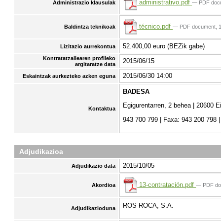
administrativo.pdf
— PDF doc
Administrazio klausulak
técnico.pdf
— PDF document, 
Baldintza teknikoak
52.400,00 euro (BEZik gabe)
Lizitazio aurrekontua
Kontratatzailearen profileko
2015/06/15
argitaratze data
2015/06/30 14:00
Eskaintzak aurkezteko azken eguna
BADESA
Egigurentarren, 2 behea | 20600 E
Kontaktua
943 700 799 | Faxa: 943 200 798 
Adjudikazioa
2015/10/05
Adjudikazio data
13-contratación.pdf
— PDF do
Akordioa
ROS ROCA, S.A.
Adjudikazioduna