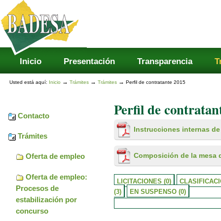
Secciones
Cambiar
a
contenido.
|
Saltar
a
navegación
Inicio
Presentación
Transparencia
T
→
→
→
Usted está aquí:
Inicio
Trámites
Trámites
Perfil de contratante 2015
Perfil de contratan
Contacto
Instrucciones internas de
Trámites
Composición de la mesa d
Oferta de empleo
Oferta de empleo:
LICITACIONES (0)
CLASIFICACI
Procesos de
(3)
EN SUSPENSO (0)
estabilización por
concurso