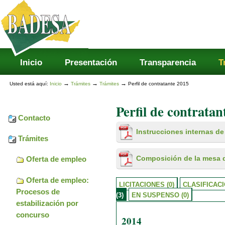
Secciones
Cambiar
a
contenido.
|
Saltar
a
navegación
Inicio
Presentación
Transparencia
T
→
→
→
Usted está aquí:
Inicio
Trámites
Trámites
Perfil de contratante 2015
Perfil de contratan
Contacto
Instrucciones internas de
Trámites
Composición de la mesa d
Oferta de empleo
Oferta de empleo:
LICITACIONES (0)
CLASIFICACI
Procesos de
(3)
EN SUSPENSO (0)
estabilización por
concurso
2014