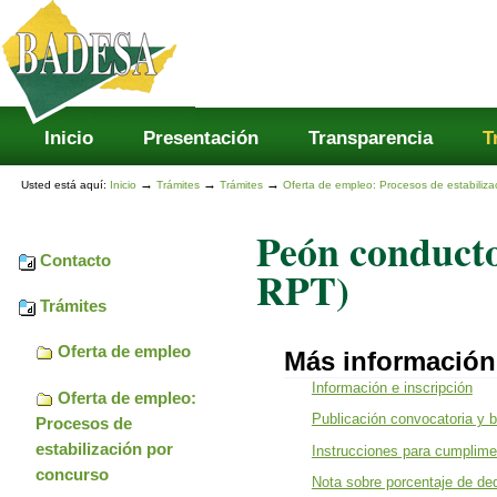
Secciones
Cambiar
a
contenido.
|
Saltar
a
navegación
Inicio
Presentación
Transparencia
T
→
→
→
Usted está aquí:
Inicio
Trámites
Trámites
Oferta de empleo: Procesos de estabiliza
Peón conducto
Contacto
RPT)
Trámites
Oferta de empleo
Más información
Información e inscripción
Oferta de empleo:
Publicación convocatoria y 
Procesos de
estabilización por
Instrucciones para cumplimen
concurso
Nota sobre porcentaje de de