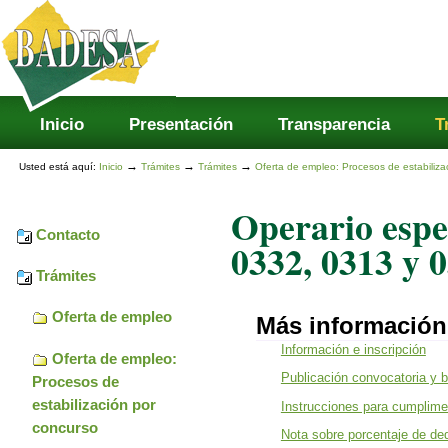
Secciones
Cambiar
a
contenido.
|
Saltar
a
navegación
Inicio
Presentación
Transparencia
T
→
→
→
Usted está aquí:
Inicio
Trámites
Trámites
Oferta de empleo: Procesos de estabiliza
Operario espe
Contacto
0332, 0313 y 
Trámites
Oferta de empleo
Más información
Información e inscripción
Oferta de empleo:
Publicación convocatoria y 
Procesos de
estabilización por
Instrucciones para cumplimen
concurso
Nota sobre porcentaje de de