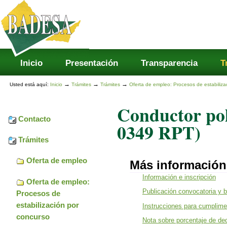
Secciones
Cambiar
a
contenido.
|
Saltar
a
navegación
Inicio
Presentación
Transparencia
T
→
→
→
Usted está aquí:
Inicio
Trámites
Trámites
Oferta de empleo: Procesos de estabiliza
Conductor pol
Contacto
0349 RPT)
Trámites
Oferta de empleo
Más información
Información e inscripción
Oferta de empleo:
Publicación convocatoria y 
Procesos de
estabilización por
Instrucciones para cumplimen
concurso
Nota sobre porcentaje de de