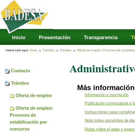
Secciones
Cambiar
a
contenido.
|
Saltar
a
navegación
Inicio
Presentación
Transparencia
T
→
→
→
Usted está aquí:
Inicio
Trámites
Trámites
Oferta de empleo: Procesos de estabiliza
Administrativ
Contacto
Trámites
Más información
Información e inscripción
Oferta de empleo
Publicación convocatoria y 
Oferta de empleo:
Instrucciones para cumplimen
Procesos de
Nota sobre porcentaje de de
estabilización por
concurso
Notas sobre el pago y exenci